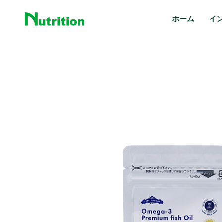
コ
ン
ホーム
イ
テ
ン
ツ
へ
ス
キ
ッ
プ