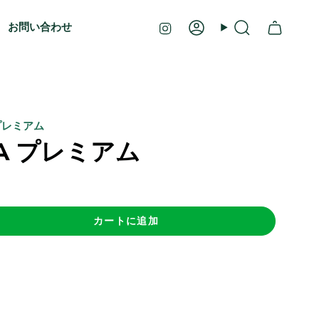
Instagram
お問い合わせ
ア
検
カ
索
ウ
ン
ト
 プレミアム
HA プレミアム
カートに追加