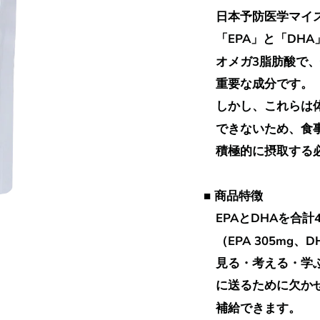
日本予防医学マイス
「EPA」と「DH
オメガ3脂肪酸で、
重要な成分です。
しかし、これらは体
できないため、食事
積極的に摂取する必
■ 商品特徴
EPAとDHAを合計4
（EPA 305mg、D
見る・考える・学ぶ
に送るために
欠か
補給できます。